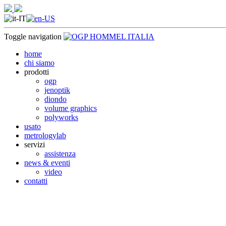
Toggle navigation
home
chi siamo
prodotti
ogp
jenoptik
diondo
volume graphics
polyworks
usato
metrologylab
servizi
assistenza
news & eventi
video
contatti